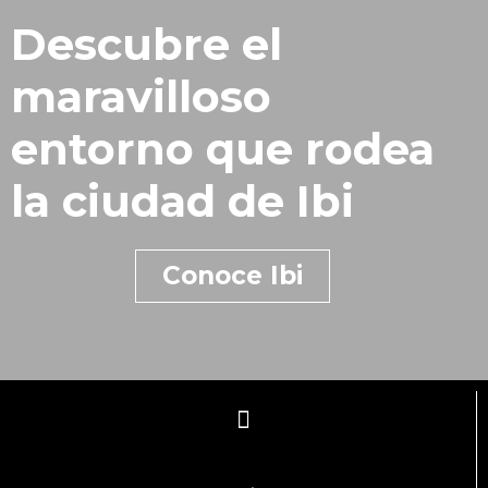
Descubre el
maravilloso
entorno que rodea
la ciudad de Ibi
Conoce Ibi