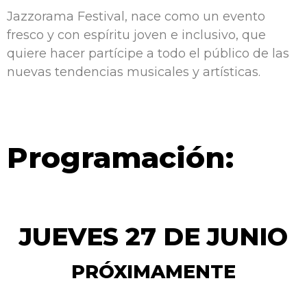
Jazzorama Festival, nace
como un evento
fresco y con espíritu joven e
inclusivo, que
quiere hacer partícipe a todo el
público de las
nuevas tendencias musicales y
artísticas.
Programación:
JUEVES 27 DE JUNIO
PRÓXIMAMENTE